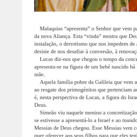
Malaquias “apresenta” o Senhor que vem pa
da nova Aliança. Esta “vinda” mostra que De
instalação, o derrotismo que nos impedem de
desiste de nos desafiar à conversão, à renovaç
Lucas diz-nos que chegou o tempo da concre
apresenta-se na figura de um bebé nascido há 
mãe.
Aquela família pobre da Galileia que vem a
ao resgate dos primogénitos que pertenciam
é, nesta perspectiva de Lucas, a figura do I
Deus.
Simeão viu naquele menino a concretizaçã
se estivesse a apresentá-lo a Israel e ao mund
Messias de Deus chegou. Esse Messias vem co
quer oferecer aos seus filhos para que eles t