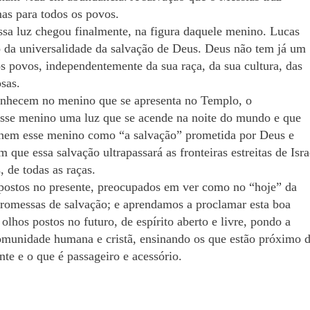
mas para todos os povos.
ssa luz chegou finalmente, na figura daquele menino. Lucas
 o da universalidade da salvação de Deus. Deus não tem já um
os povos, independentemente da sua raça, da sua cultura, das
osas.
onhecem no menino que se apresenta no Templo, o
se menino uma luz que se acende na noite do mundo e que
lhem esse menino como “a salvação” prometida por Deus e
 que essa salvação ultrapassará as fronteiras estreitas de Isra
 de todas as raças.
postos no presente, preocupados em ver como no “hoje” da
promessas de salvação; e aprendamos a proclamar esta boa
lhos postos no futuro, de espírito aberto e livre, pondo a
comunidade humana e cristã, ensinando os que estão próximo 
nte e o que é passageiro e acessório.