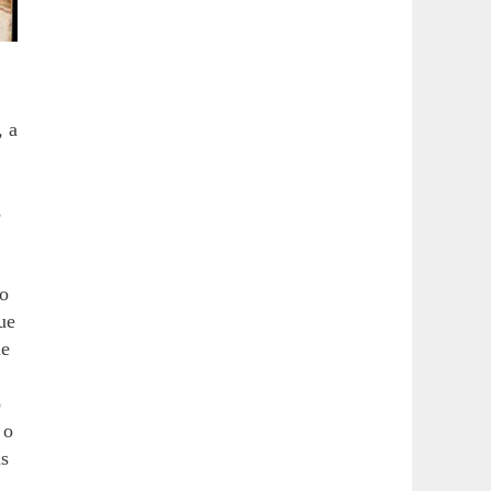
, a
s
to
ue
de
o
 o
us