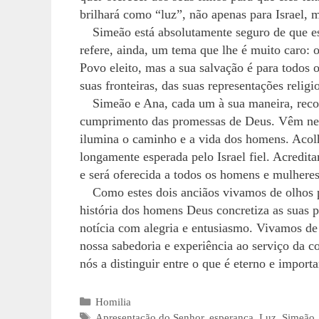
brilhará como “luz”, não apenas para Israel, 
Simeão está absolutamente seguro de que e
refere, ainda, um tema que lhe é muito caro:
Povo eleito, mas a sua salvação é para todos 
suas fronteiras, das suas representações religi
Simeão e Ana, cada um à sua maneira, rec
cumprimento das promessas de Deus. Vêm nes
ilumina o caminho e a vida dos homens. Aco
longamente esperada pelo Israel fiel. Acreditam
e será oferecida a todos os homens e mulheres,
Como estes dois anciãos vivamos de olhos 
história dos homens Deus concretiza as suas 
notícia com alegria e entusiasmo. Vivamos de o
nossa sabedoria e experiência ao serviço da 
nós a distinguir entre o que é eterno e importa
Categorias
Homilia
Etiquetas
Apresentação do Senhor
,
esperança
,
Luz
,
Simeão