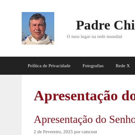
Saltar
para
o
Padre Chi
conteúdo
O meu lugar na rede mundial
Política de Privacidade
Fotografias
Rede X
Apresentação d
Apresentação do Senho
2 de Fevereiro, 2025
por
catscout