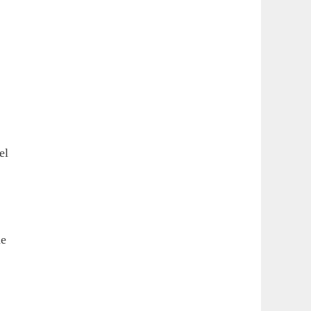
el
de