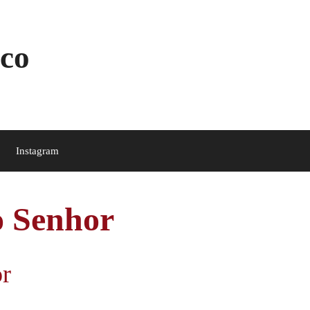
co
Instagram
o Senhor
r