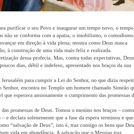
ra purificar o seu Povo e inaugurar um tempo novo, o tempo
us não se conforma com a apatia, o imobilismo, o comodismo
 avançar em direção à vida plena; mostra como Deus nunca
ão, à construção de uma vida mais feliz e realizada.
tização dessa profecia. Mas, contra todas expectativas, Deu
poucos dias, débil e indefeso, apresentado nos braços da sua
 Jerusalém para cumprir a Lei do Senhor, no que dizia respei
 ao Senhor, encontra no Templo um homem chamado Simeão q
srael que esperava ansiosamente o cumprimento das promessas 
o das promessas de Deus. Tomou o menino nos braços – com
o – e declara solenemente que a fase da espera terminou e que
mo “salvação de Deus”, isto é, traz consigo os bens que De
enham vida em abundância. A salvação que o Messias traz